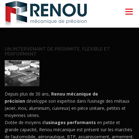
Menu
ACCUEIL
SAVOIR-FAIRE
GALERIE
UN INTERVENANT DE PROXIMITÉ, FLEXIBLE ET
PERFORMANT
ACTUALITÉS
CONTACT
Depuis plus de 30 ans,
Renou mécanique de
précision
développe son expertise dans l’usinage des métaux
(acier, inox, aluminium, cuivreux) en pièce unitaire, petites et
moyennes séries.
Dotée de moyens d’
usinages performants
en petite et
grande capacité, Renou mécanique est présent sur les marchés
de l’automobile, aéronautique, BTP, assainissement, armement.