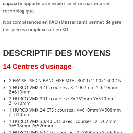
capacité
apporte une expertise et un partenariat
technologique.
Nos compétences en
FAO (Mastercam)
permet de gérer
des pièces complexes et en 3D.
DESCRIPTIF DES MOYENS
14 Centres d'usinage
2 FRAISEUSE CN BANC FIXE MTE : 3000x1200x1500 CN
1 HURCO VMX 42T : courses : X=1067mm Y=610mm
Z=610mm
2 HURCO VMX 30T : courses : X=762mm Y=510mm
Z=610mm
1 HURCO VMX 24 CTS : courses : X=610mm Y=508mm
Z=610mm
1 HURCO VMX 30/40 UI 5 axes : courses : X=762mm
Y=508mm Z=520mm
1 HURCO VMX 50 CTS : courses : X=1300mm Y=660mm