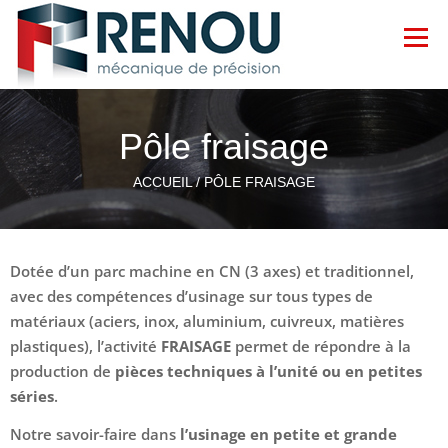
Menu
ACCUEIL
SAVOIR-FAIRE
GALERIE
Pôle fraisage
ACCUEIL /
PÔLE FRAISAGE
ACTUALITÉS
CONTACT
Dotée d’un parc machine en CN (3 axes) et traditionnel,
avec des compétences d’usinage sur tous types de
matériaux (aciers, inox, aluminium, cuivreux, matières
plastiques), l’activité
FRAISAGE
permet de répondre à la
production de
pièces techniques à l’unité ou en petites
séries
.
Notre savoir-faire dans
l’usinage en petite et grande