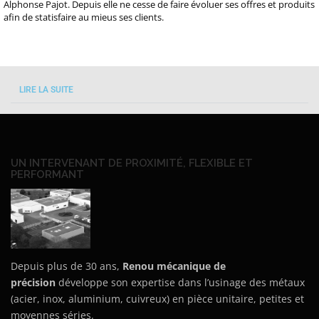
Alphonse Pajot. Depuis elle ne cesse de faire évoluer ses offres et produits
afin de statisfaire au mieus ses clients.
LIRE LA SUITE
UN INTERVENANT DE PROXIMITÉ, FLEXIBLE ET
PERFORMANT
Depuis plus de 30 ans,
Renou mécanique de
précision
développe son expertise dans l’usinage des métaux
(acier, inox, aluminium, cuivreux) en pièce unitaire, petites et
moyennes séries.